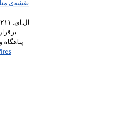
نقشه‌ی منا
ا
پناهگاه و
ires