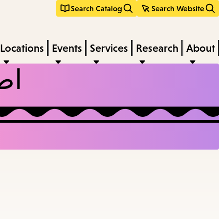
Search Catalog
Search Website
Locations
Events
Services
Research
About
اط