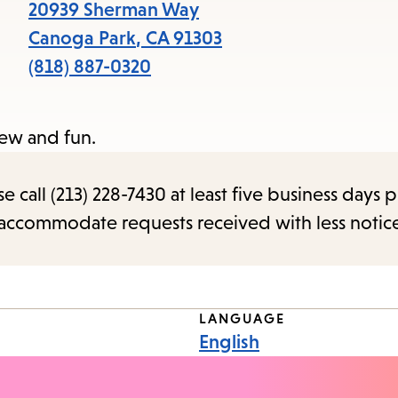
items
20939 Sherman Way
and
Canoga Park
,
CA
91303
Escape
(818) 887-0320
to
close
new and fun.
the
submenu.
call (213) 228-7430 at least five business days p
o accommodate requests received with less notic
LANGUAGE
English