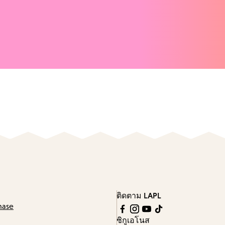
ติดตาม LAPL
hase
ซิกูเอโนส