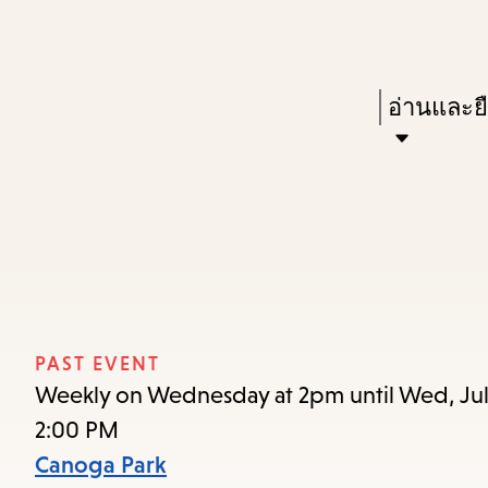
Skip
Skip
Enter
to
to
in
main
main
Press
อ่านและย
keywords
content
navigation
Enter
to
activate
a
submenu,
down
arrow
PAST EVENT
to
Weekly on Wednesday at 2pm until Wed, Jul
access
2:00 PM
the
Canoga Park