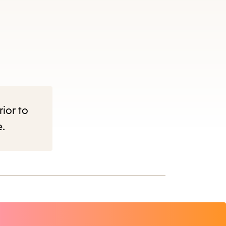
rior to
e.