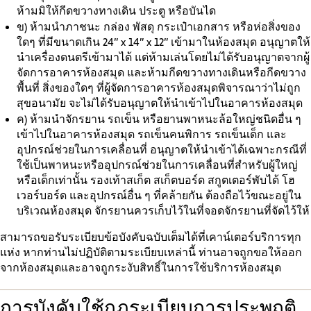
ห้ามมิให้กีดขวางทางเดิน ประตู หรือบันได
ข)
ห้ามนำภาชนะ กล่อง พัสดุ กระเป๋าเอกสาร หรือห่อสิ่งของ
ใดๆ ที่มีขนาดเกิน 24” x 14” x 12” เข้ามาในห้องสมุด อนุญาตให้
นำเครื่องดนตรีเข้ามาได้ แต่ห้ามเล่นโดยไม่ได้รับอนุญาตจากผู้
จัดการอาคารห้องสมุด และห้ามกีดขวางทางเดินหรือกีดขวาง
พื้นที่ สิ่งของใดๆ ที่ผู้จัดการอาคารห้องสมุดพิจารณาว่าไม่ถูก
สุขอนามัย จะไม่ได้รับอนุญาตให้นำเข้าไปในอาคารห้องสมุด
ค)
ห้ามนำจักรยาน รถเข็น หรือยานพาหนะล้อใหญ่ชนิดอื่น ๆ
เข้าไปในอาคารห้องสมุด รถเข็นคนพิการ รถเข็นเด็ก และ
อุปกรณ์ช่วยในการเคลื่อนที่ อนุญาตให้นำเข้าได้เฉพาะกรณีที่
ใช้เป็นพาหนะหรืออุปกรณ์ช่วยในการเคลื่อนที่สำหรับผู้ใหญ่
หรือเด็กเท่านั้น รองเท้าสเก็ต สเก็ตบอร์ด สกูตเตอร์พับได้ โฮ
เวอร์บอร์ด และอุปกรณ์อื่น ๆ ที่คล้ายกัน ต้องถือไว้ขณะอยู่ใน
บริเวณห้องสมุด จักรยานควรเก็บไว้ในที่จอดจักรยานที่จัดไว้ให้
สามารถขอรับระเบียบข้อบังคับฉบับเต็มได้ที่เคาน์เตอร์บริการทุก
แห่ง หากท่านไม่ปฏิบัติตามระเบียบเหล่านี้ ท่านอาจถูกขอให้ออก
จากห้องสมุดและอาจถูกระงับสิทธิ์ในการใช้บริการห้องสมุด
การบังคับใช้กฎระเบียบการประพฤติ