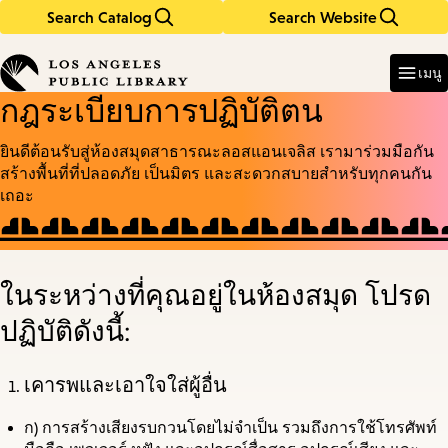
Search Catalog
Search Website
Skip
Skip
to
to
Enter
in
main
main
เมนู
keywords
content
navigation
กฎระเบียบการปฏิบัติตน
ยินดีต้อนรับสู่ห้องสมุดสาธารณะลอสแอนเจลิส เรามาร่วมมือกัน
สร้างพื้นที่ที่ปลอดภัย เป็นมิตร และสะดวกสบายสำหรับทุกคนกัน
เถอะ
ในระหว่างที่คุณอยู่ในห้องสมุด โปรด
ปฏิบัติดังนี้:
เคารพและเอาใจใส่ผู้อื่น
ก)
การสร้างเสียงรบกวนโดยไม่จำเป็น รวมถึงการใช้โทรศัพท์