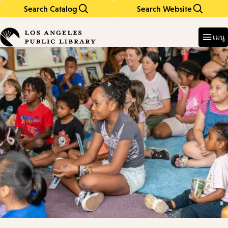
Search Catalog
Search Website
Skip
Skip
to
to
Enter
in
main
main
เมนู
keywords
content
navigation