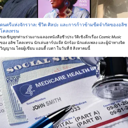
ดนตรีแห่งจักรวาล: ชีวิต ศิลปะ และการก้าวข้ามขีดจำกัดของอลิซ
โคลเทรน
ขอเชิญทุกท่านร่วมงานฉลองหนังสือชีวประวัติเชิงลึกเรื่อง
Cosmic Music
ของ อลิซ โคลเทรน นักเล่นฮาร์ปแจ๊ส นักร้อง นักแต่งเพลง และผู้นำทางจิต
วิญญาณ โดยผู้เขียน แอนดี้ เบตา ในวันที่ 8 สิงหาคมนี้