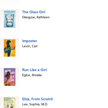
this
List
The Glass Girl
Glasgow, Kathleen
Imposter
Levin, Cait
Run Like a Girl
Egbe, Amaka
Eliza, From Scratch
Lee, Sophia, M.D.