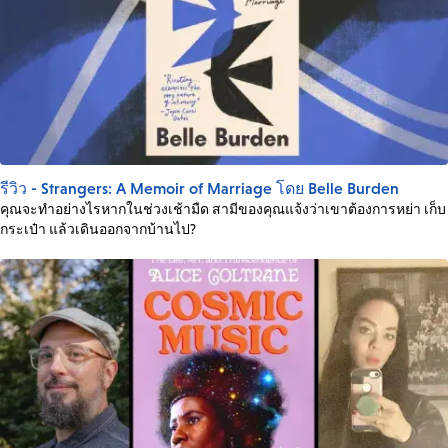
รีวิว - Strangers: A Memoir of Marriage โดย Belle Burden
คุณจะทำอย่างไรหากในช่วงเช้ามืด สามีของคุณแจ้งว่าเขาต้องการหย่า เก็บ
กระเป๋า แล้วเดินออกจากบ้านไป?