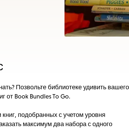
items
and
Escape
to
close
the
submenu.
с
начать? Позвольте библиотеке удивить вашего
г от Book Bundles To Go.
и книг, подобранных с учетом уровня
заказать максимум два набора с одного