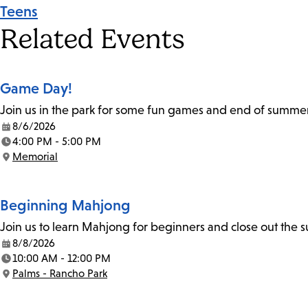
Event
Teens
Tags
Related Events
Game Day!
Join us in the park for some fun games and end of summer a
8/6/2026
Date:
4:00 PM - 5:00 PM
Time:
Memorial
Location:
Beginning Mahjong
Join us to learn Mahjong for beginners and close out the
8/8/2026
Date:
10:00 AM - 12:00 PM
Time:
Palms - Rancho Park
Location: