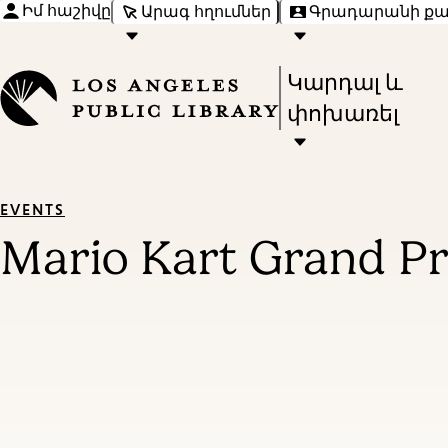
Իմ հաշիվը
Արագ հղումներ
Գրադարանի ք
Press
Կարդալ և
Enter
փոխառել
to
activate
a
EVENTS
submenu,
Mario Kart Grand Pr
down
arrow
to
access
the
items