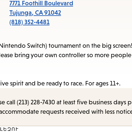
7771 Foothill Boulevard
Tujunga
,
CA
91042
(818) 352-4481
(Nintendo Switch) tournament on the big screen
lease bring your own controller so more people 
ive spirit and be ready to race. For ages 11+.
call (213) 228-7430 at least five business days p
o accommodate requests received with less notic
ԼԵԶՈՒ