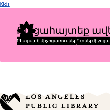
Event
Kids
Tags
Բացահայտեք ավե
Ընտրված միջոցառումներ
Գտնել միջոցա