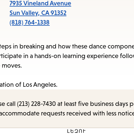
7935 Vineland Avenue
Sun Valley
,
CA
91352
(818) 764-1338
 steps in breaking and how these dance componen
ticipate in a hands-on learning experience foll
e moves.
ation of Los Angeles.
call (213) 228-7430 at least five business days p
o accommodate requests received with less notic
ԼԵԶՈՒ