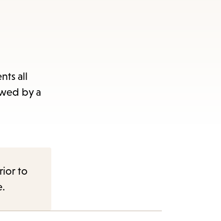
ts all
owed by a
rior to
e.