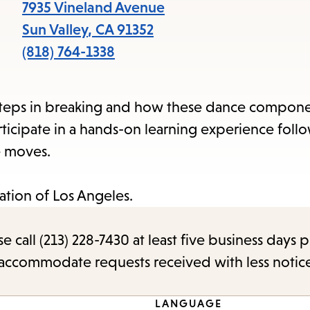
items
7935 Vineland Avenue
and
Sun Valley
,
CA
91352
Escape
(818) 764-1338
to
close
 steps in breaking and how these dance componen
the
ticipate in a hands-on learning experience foll
submenu.
e moves.
ation of Los Angeles.
call (213) 228-7430 at least five business days p
o accommodate requests received with less notic
LANGUAGE