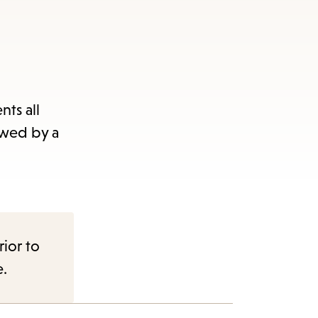
ts all
owed by a
rior to
e.