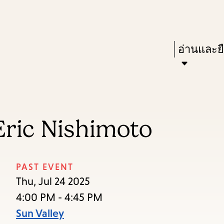
Skip
Skip
Enter
to
to
in
main
main
Press
อ่านและย
keywords
content
navigation
Enter
to
activate
a
ric Nishimoto
submenu,
down
arrow
PAST EVENT
to
Thu, Jul 24 2025
access
4:00 PM - 4:45 PM
the
Sun Valley