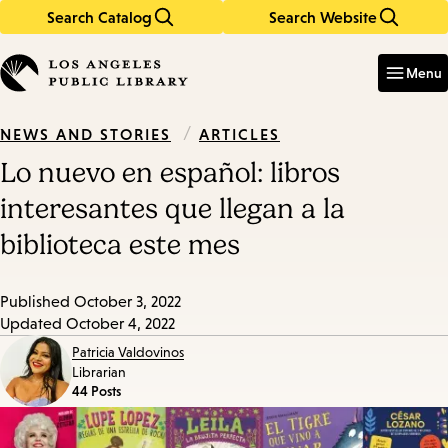
Search Catalog
Search Website
Skip
Skip
to
to
Enter
in
main
main
Menu
keywords
content
navigation
/
ARTICLES
NEWS AND STORIES
Lo nuevo en español: libros
interesantes que llegan a la
biblioteca este mes
Published
October 3, 2022
Updated
October 4, 2022
Patricia Valdovinos
Librarian
44 Posts