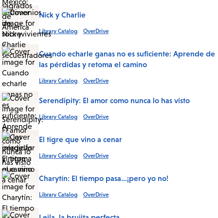
Nick y Charlie
Library Catalog
OverDrive
Cuando echarle ganas no es suficiente: Aprende de
las pérdidas y retoma el camino
Library Catalog
OverDrive
Serendipity: El amor como nunca lo has visto
Library Catalog
OverDrive
El tigre que vino a cenar
Library Catalog
OverDrive
Charytín: El tiempo pasa...¡pero yo no!
Library Catalog
OverDrive
Leila, la brujita perfecta