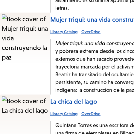
aislamiento es su última apuesta p
letras.
Mujer triqui: una vida constr
Library Catalog
OverDrive
Mujer triqui: una vida construyen
y pobreza extrema desde los cinco 
externos que han sacado provecho 
trayectoria marcada por el activism
Beatriz ha transitado del ocultamie
persistente, su camino ha converg
indígena: la construcción de la paz 
La chica del lago
Library Catalog
OverDrive
Quintana Torres es una escritora d
una firma de ejemplares en Bilbao,