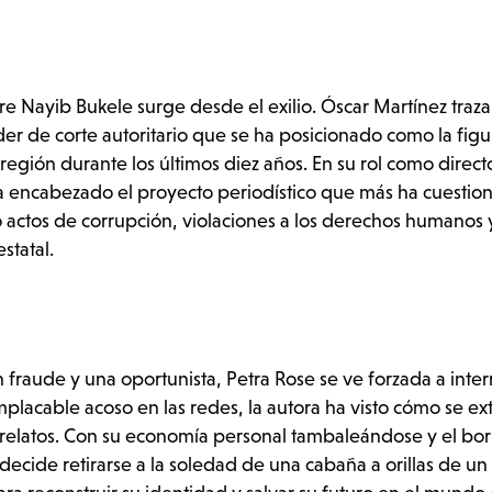
bre Nayib Bukele surge desde el exilio. Óscar Martínez traza 
er de corte autoritario que se ha posicionado como la figur
egión durante los últimos diez años. En su rol como direct
a encabezado el proyecto periodístico que más ha cuestio
actos de corrupción, violaciones a los derechos humanos 
statal.
fraude y una oportunista, Petra Rose se ve forzada a inte
n implacable acoso en las redes, la autora ha visto cómo se ex
us relatos. Con su economía personal tambaleándose y el bo
decide retirarse a la soledad de una cabaña a orillas de un 