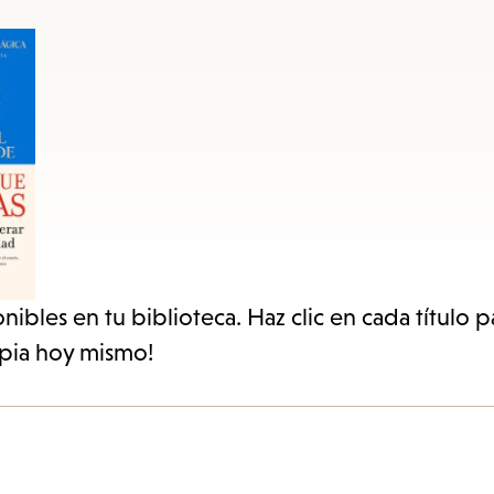
items
and
Escape
to
close
the
submenu.
ibles en tu biblioteca. Haz clic en cada título p
opia hoy mismo!