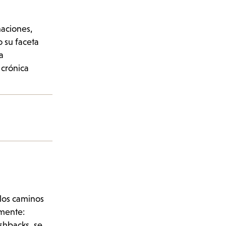
naciones,
o su faceta
a
 crónica
 los caminos
amente:
ashbacks, se