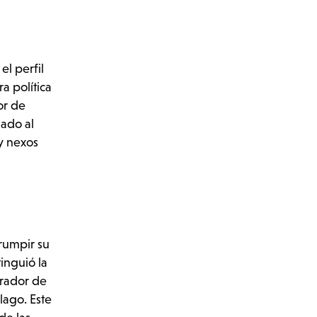
el perfil
a política
or de
nado al
y nexos
rrumpir su
tinguió la
rrador de
lago. Este