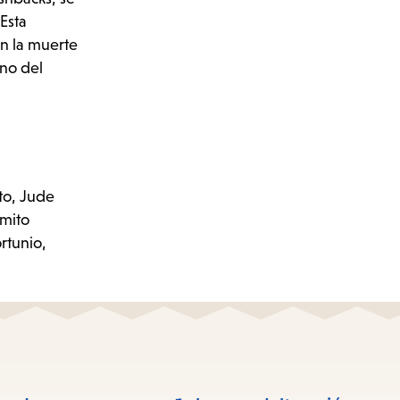
 Esta
en la muerte
ino del
to, Jude
 mito
rtunio,