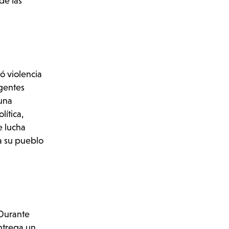
de las
ó violencia
agentes
 una
lítica,
e lucha
a su pueblo
 Durante
entrega un