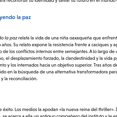
ara reconstruir su identidad y salvar su futuro en el mundo 
uyendo la paz
do la paz
relata la vida de una niña oaxaqueña que enfrent
años. Su relato expone la resistencia frente a caciques y 
de los conflictos internos entre semejantes. A lo largo de
o, el desplazamiento forzado, la clandestinidad y la vida po
nto y los internados hacia un objetivo superior. Tras años d
ido en la búsqueda de una alternativa transformadora par
y la reconciliación.
e éxito. Los medios la apodan «la nueva reina del thriller».
 se acerca a ella un antiguo compañero del instituto y le 