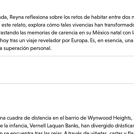
da, Reyna reflexiona sobre los retos de habitar entre dos 
n este relato, explora cómo tales vivencias han transformad
astando las memorias de carencia en su México natal con l
 hoy tras un viaje revelador por Europa. Es, en esencia, una
la superación personal.
una cuadra de distancia en el barrio de Wynwood Heights,
e la infancia, Vernell Laquan Banks, han divergido drástic
 se encuentra tras las rejas. A través de viñetas, cartas y fl