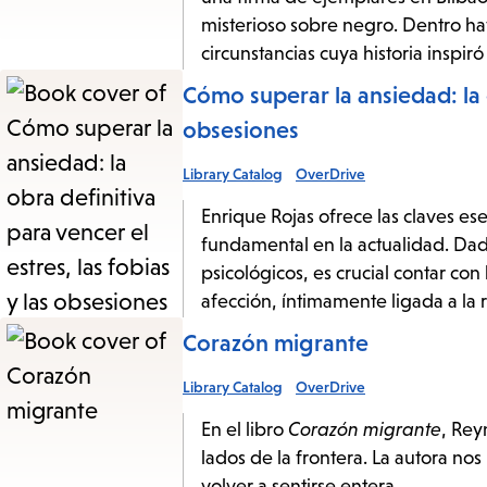
misterioso sobre negro. Dentro hay
circunstancias cuya historia inspir
Cómo superar la ansiedad: la o
obsesiones
Library Catalog
OverDrive
Enrique Rojas ofrece las claves es
fundamental en la actualidad. Dado
psicológicos, es crucial contar co
afección, íntimamente ligada a la 
Corazón migrante
Library Catalog
OverDrive
En el libro
Corazón migrante
, Rey
lados de la frontera. La autora nos 
volver a sentirse entera.