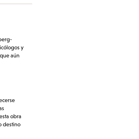
nberg-
sicólogos y
 que aún
recerse
as
 esta obra
o destino