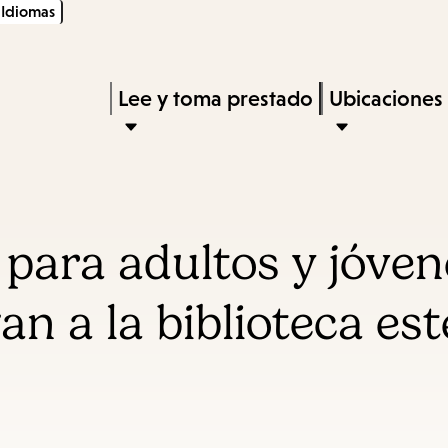
Idiomas
Skip
Skip
Enter
to
to
in
main
main
Press
Lee y toma prestado
Ubicaciones
keywords
content
navigation
Enter
to
activate
a
para adultos y jóvene
submenu,
down
an a la biblioteca es
arrow
to
access
the