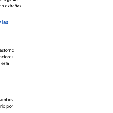
en extrañas
 las
rastorno
actores
 esta
n ambos
ario por