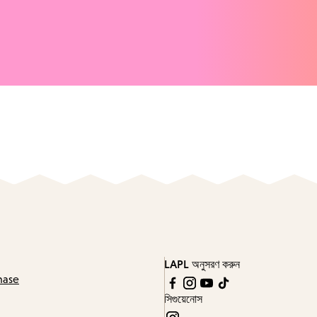
LAPL অনুসরণ করুন
hase
সিগুয়েনোস