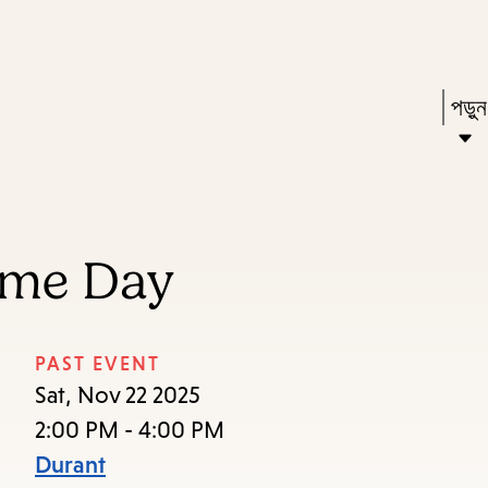
Skip
Skip
Enter
to
to
in
main
main
Pres
পড়ু
keywords
content
navigation
Ente
to
acti
a
ame Day
sub
dow
arr
PAST EVENT
to
Sat, Nov 22 2025
acce
2:00 PM - 4:00 PM
the
Durant