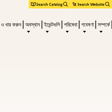
Search Catalog
Search Website
s
ন ও ধার করুন
অবস্থান
ইভেন্টগুলি
পরিষেবা
গবেষণা
সম্পর্কে
r
vate
menu,
n
ow
ss