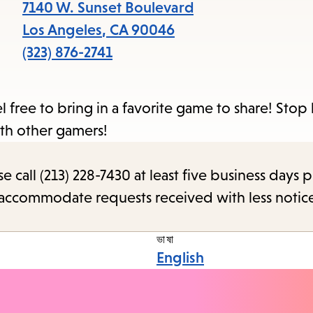
item
7140 W. Sunset Boulevard
and
Los Angeles
,
CA
90046
Esc
(323) 876-2741
to
clos
l free to bring in a favorite game to share! Stop 
the
th other gamers!
sub
call (213) 228-7430 at least five business days p
o accommodate requests received with less notic
ভাষা
English