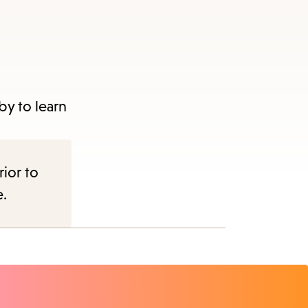
s
ape
e
by to learn
menu.
rior to
e.