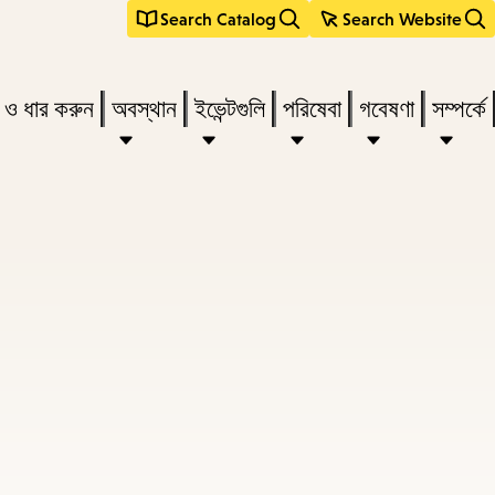
Search Catalog
Search Website
s
ন ও ধার করুন
অবস্থান
ইভেন্টগুলি
পরিষেবা
গবেষণা
সম্পর্কে
r
vate
menu,
n
ow
ss