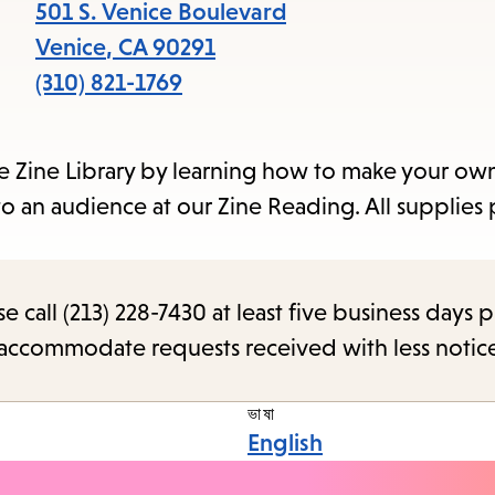
item
501 S. Venice Boulevard
and
Venice
,
CA
90291
Esc
(310) 821-1769
to
clos
ce Zine Library by learning how to make your own
the
to an audience at our Zine Reading. All supplies
sub
call (213) 228-7430 at least five business days p
o accommodate requests received with less notic
ভাষা
English