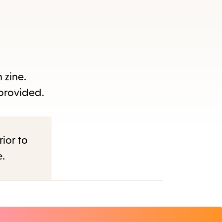
s
ape
e
 zine.
 provided.
menu.
rior to
e.