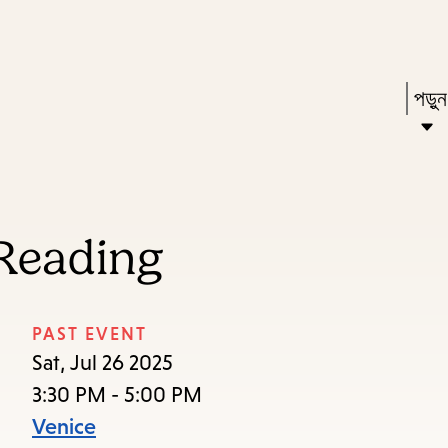
Skip
Skip
Enter
to
to
in
main
main
Pres
পড়ু
keywords
content
navigation
Ente
to
acti
a
Reading
sub
dow
arr
PAST EVENT
to
Sat, Jul 26 2025
acce
3:30 PM - 5:00 PM
the
Venice