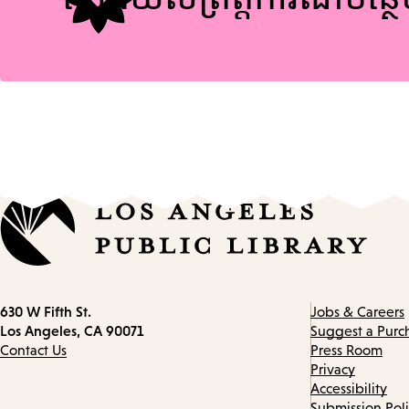
Contact
630 W Fifth St.
Jobs & Careers
information
Los Angeles, CA 90071
Suggest a Purc
Contact Us
Press Room
Privacy
Accessibility
Submission Pol