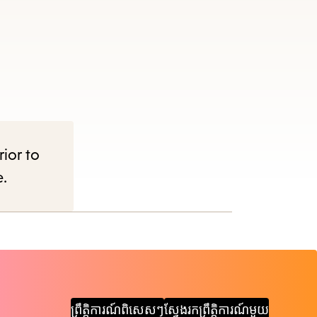
e
nu.
rior to
e.
ព្រឹត្តិការណ៍ពិសេសៗ
ស្វែងរកព្រឹត្តិការណ៍មួយ