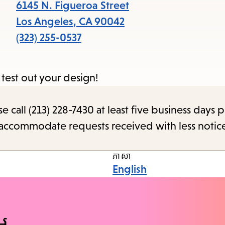
items
6145 N. Figueroa Street
and
Los Angeles
,
CA
90042
Escap
(323) 255-0537
to
close
 test out your design!
the
subme
call (213) 228-7430 at least five business days p
o accommodate requests received with less notic
ភាសា
English
ែម