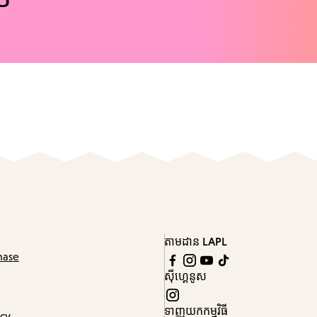
តាមដាន LAPL
hase
ស៊ីហ្គេនូស
ទាញយកកម្មវិធី
icy