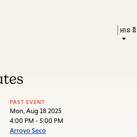
Skip
Skip
Enter
to
to
in
main
main
Press
អាន និង
keywords
content
navigation
Enter
to
activat
a
utes
subme
down
arrow
PAST EVENT
to
Mon, Aug 18 2025
access
4:00 PM - 5:00 PM
the
Arroyo Seco