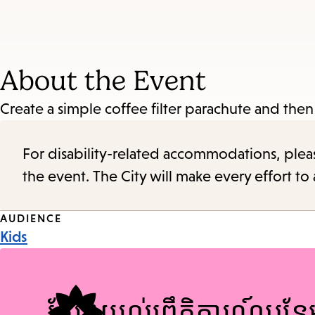
About the Event
Create a simple coffee filter parachute and then
For disability-related accommodations, please 
the event. The City will make every effort t
Event
AUDIENCE
Kids
Tags
ស្វែងយល់ព្រឹត្តិការណ៍បន្ថ