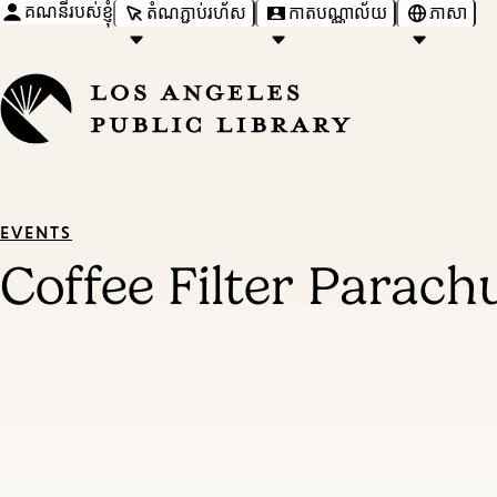
គណនីរបស់ខ្ញុំ
តំណភ្ជាប់រហ័ស
កាតបណ្ណាល័យ
ភាសា
EVENTS
Coffee Filter Parach