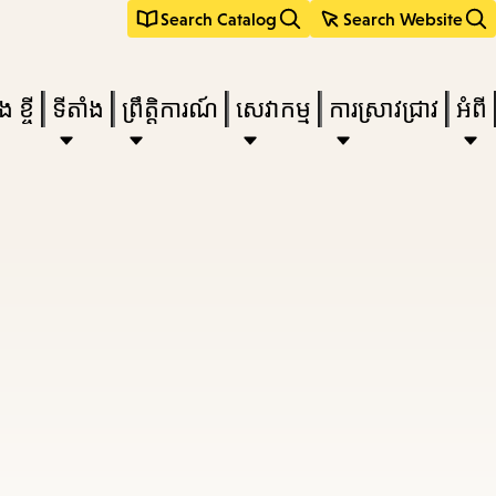
Search Catalog
Search Website
 ខ្ចី
ទីតាំង
ព្រឹត្តិការណ៍
សេវាកម្ម
ការស្រាវជ្រាវ
អំពី
e
nu,