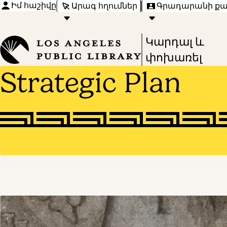
Իմ հաշիվը
Արագ հղումներ
Գրադարանի ք
Press
Կարդալ և
Enter
փոխառել
Strategic Plan
to
activate
a
submenu,
down
arrow
to
access
the
items