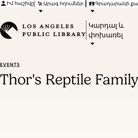
Իմ հաշիվը
Արագ հղումներ
Գրադարանի ք
Press
Կարդալ և
Enter
փոխառել
to
activate
a
EVENTS
submenu,
Thor's Reptile Famil
down
arrow
to
access
the
items