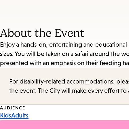
and
Escape
to
About the Event
close
the
Enjoy a hands-on, entertaining and educational 
submenu.
sizes. You will be taken on a safari around the w
presented with an emphasis on their feeding ha
For disability-related accommodations, please 
the event. The City will make every effort t
Event
AUDIENCE
Kids
Adults
Tags