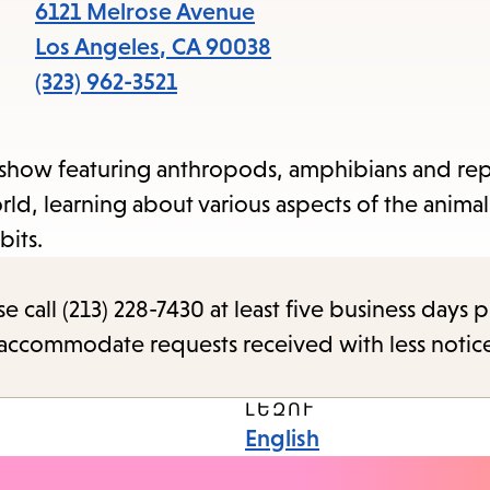
6121 Melrose Avenue
Los Angeles
,
CA
90038
(323) 962-3521
show featuring anthropods, amphibians and repti
orld, learning about various aspects of the animal
bits.
call (213) 228-7430 at least five business days p
o accommodate requests received with less notic
ԼԵԶՈՒ
English