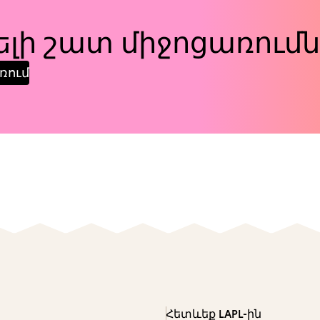
լի շատ միջոցառումն
ռում
Հետևեք LAPL-ին