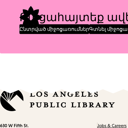
Բացահայտեք ավե
Ընտրված միջոցառումներ
Գտնել միջոցա
Contact
630 W Fifth St.
Jobs & Careers