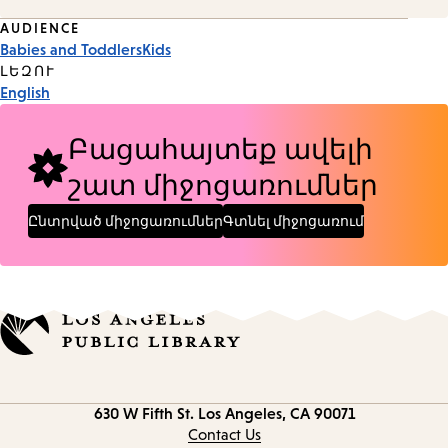
Event
AUDIENCE
Babies and Toddlers
Kids
Tags
ԼԵԶՈՒ
English
Բացահայտեք ավելի
շատ միջոցառումներ
Ընտրված միջոցառումներ
Գտնել միջոցառում
Contact
630 W Fifth St.
Los Angeles, CA 90071
information
Contact Us