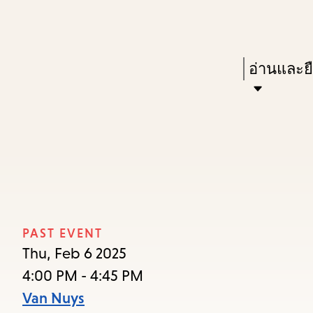
Skip
Skip
Enter
to
to
in
main
main
Press
อ่านและย
keywords
content
navigation
Enter
to
activate
a
submenu,
down
arrow
PAST EVENT
to
Thu, Feb 6 2025
access
4:00 PM - 4:45 PM
the
Van Nuys