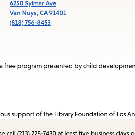
items
6250 Sylmar Ave
and
Van Nuys
,
CA
91401
Escape
(818) 756-8453
to
close
the
submenu.
n a free program presented by child development
us support of the Library Foundation of Los An
call (213) 228-7430 at least five business days p