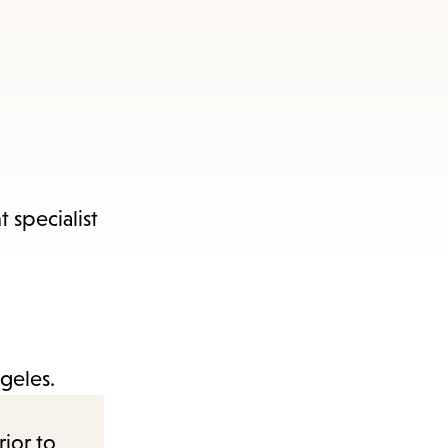
 specialist
geles.
rior to