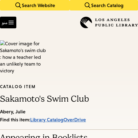
Search Website
Search Catalog
Skip
Skip
to
to
Enter
main
main
in
منو
keywords
navigation
content
CATALOG ITEM
Sakamoto's Swim Club
Abery, Julie
Find this item:
Library Catalog
OverDrive
Appearing in Booklists