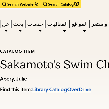
Search Website
Search Catalog
 واستعر
المواقع
الفعاليات
خدمات
بحث
عن
act
CATALOG ITEM
Sakamoto's Swim Cl
subm
d
a
Abery, Julie
Find this item:
Library Catalog
OverDrive
a