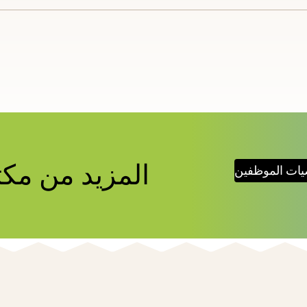
items
and
cape
to
close
the
enu.
المزيد من مكت
يات الموظفين