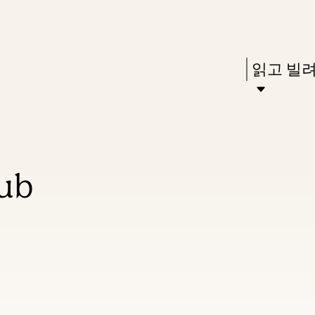
Skip
Skip
Enter
to
to
in
main
main
Press
읽고 빌
keywords
content
navigation
Enter
to
activate
a
ub
submenu,
down
arrow
to
access
the