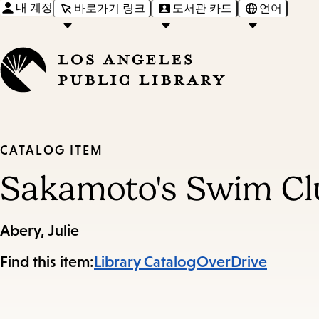
내 계정
바로가기 링크
도서관 카드
언어
CATALOG ITEM
Sakamoto's Swim Cl
Abery, Julie
Find this item:
Library Catalog
OverDrive