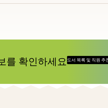
items
and
Escape
to
close
the
submenu.
정보를 확인하세요
도서 목록 및 직원 추