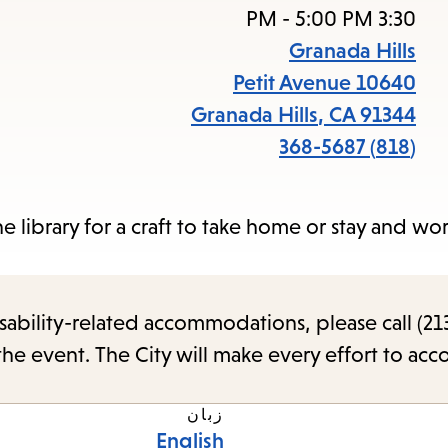
access
3:30 PM - 5:00 PM
the
Granada Hills
items
10640 Petit Avenue
and
Granada Hills
,
CA
91344
Escape
(818) 368-5687
to
close
e library for a craft to take home or stay and wor
the
submenu.
sability-related accommodations, please call (213
the event. The City will make every effort to ac
زبان
English