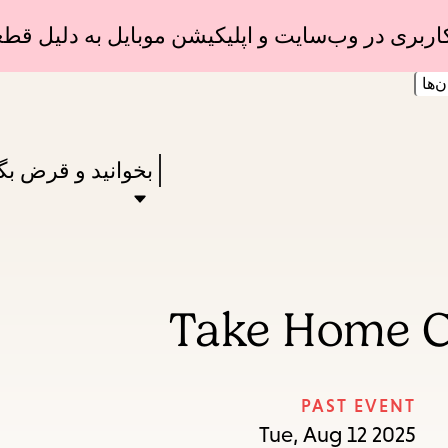
Skip
Skip
ربری در وب‌سایت و اپلیکیشن موبایل به دلیل 
to
to
ن‌ها
main
main
Enter
navigation
content
in
Press
بخوانید و قرض بگ
keywords
Enter
to
activate
a
Take Home C
submenu,
down
arrow
PAST EVENT
to
Tue, Aug 12 2025