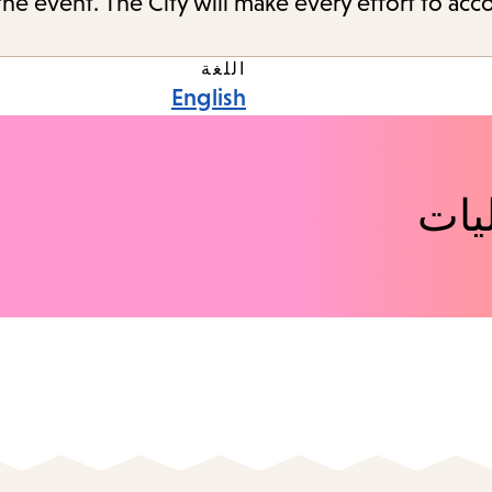
the event. The City will make every effort to ac
اللغة
English
يات