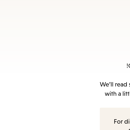
a
Es
subm
We’ll read 
with a li
For di