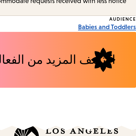
commodate requests received with less notice.
Event
AUDIENCE
Babies and Toddlers
Tags
اكتشف المزيد من الفعال