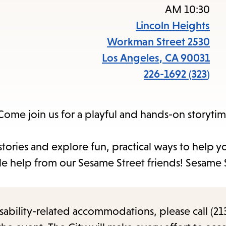
ccess
10:30 AM
the
Lincoln Heights
items
2530 Workman Street
and
Los Angeles
,
CA
90031
cape
(323) 226-1692
to
close
Come join us for a playful and hands-on storytime
the
enu.
stories and explore fun, practical ways to help
ttle help from our Sesame Street friends! Sesam
sability-related accommodations, please call (213