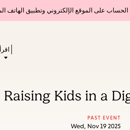
Skip
Skip
الحساب على الموقع الإلكتروني وتطبيق الهاتف الم
to
to
main
main
Enter
navigation
content
in
Press
اقرأ
keywords
Enter
to
ivate
a
 Raising Kids in a Di
enu,
own
rrow
PAST EVENT
to
Wed, Nov 19 2025