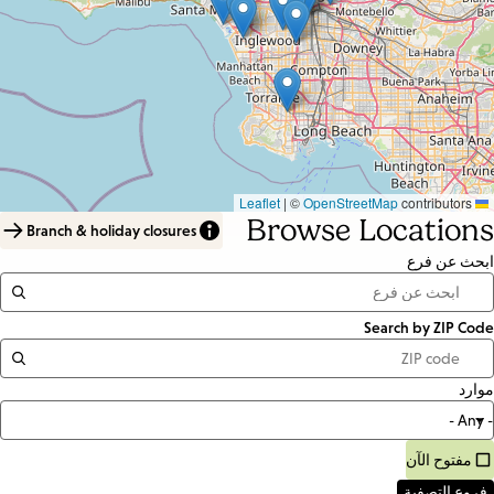
|
©
OpenStreetMap
contributors
Leaflet
Browse Locations
Branch & holiday closures
ابحث عن فرع
Search by ZIP Code
Distance
<=
موارد
Units:
Miles
مفتوح الآن