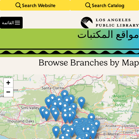
Search Website
Search Catalog
Skip
Skip
to
to
Enter
main
main
in
القائمة
keywords
navigation
content
مواقع المكتبات
Browse Branches by Map
Skip
map
+
−