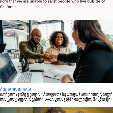
note that we are unable to assist people who live outside of
California.
កំណត់ពេលណាត់ជួប
ណាត់ជួបតាមទូរស័ព្ទ ឬជួបផ្ទាល់ ហើយទទួលបានជំនួយជាមួយនឹងការដាក់ពាក្យសុំសញ្ជាតិ
ការបង្រួបបង្រួមគ្រួសារ ប័ណ្ណបៃតង DACA ឬការបន្តលិខិតអនុញ្ញាតធ្វើការ និងច្រើនទៀត។