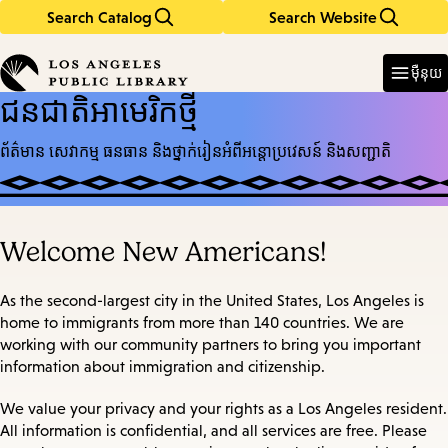
Search Catalog
Search Website
Skip
Skip
to
to
Enter
in
main
main
ម៉ឺនុយ
keywords
content
navigation
ជនជាតិអាមេរិកថ្មី
ព័ត៌មាន សេវាកម្ម ធនធាន និងថ្នាក់រៀនអំពីអន្តោប្រវេសន៍ និងសញ្ជាតិ
Welcome New Americans!
As the second-largest city in the United States, Los Angeles is
home to immigrants from more than 140 countries. We are
working with our community partners to bring you important
information about immigration and citizenship.
We value your privacy and your rights as a Los Angeles resident.
All information is confidential, and all services are free. Please