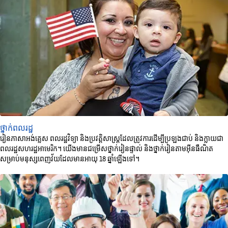
ថ្នាក់ពលរដ្ឋ
រៀនភាសាអង់គ្លេស ពលរដ្ឋវិទ្យា និងប្រវត្តិសាស្ត្រដែលត្រូវការដើម្បីប្រឡងជាប់ និងក្លាយជា
ពលរដ្ឋសហរដ្ឋអាមេរិក។ យើងមានជម្រើសថ្នាក់រៀនផ្ទាល់ និងថ្នាក់រៀនតាមអ៊ីនធឺណិត
សម្រាប់មនុស្សពេញវ័យដែលមានអាយុ 18 ឆ្នាំឡើងទៅ។