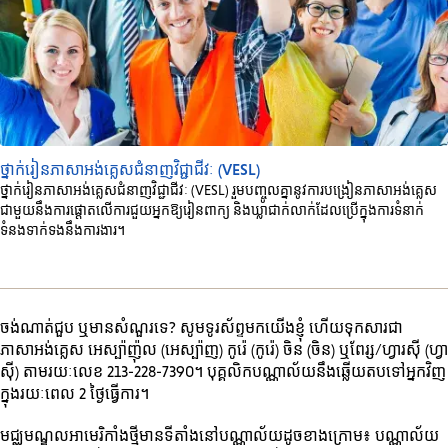
ថ្នាក់រៀនភាសាអង់គ្លេសជំនាញវិជ្ជាជីវៈ (VESL)
ថ្នាក់រៀនភាសាអង់គ្លេសជំនាញវិជ្ជាជីវៈ (VESL) រួមបញ្ចូលគ្នានូវការបង្រៀនភាសាអង់គ្លេស
ជាមួយនឹងការផ្តោតលើការជួយអ្នកឱ្យរៀនពាក្យ និងឃ្លាជាក់លាក់ដែលប្រើក្នុងការទំនាក់
ទំនងទាក់ទងនឹងការងារ។
ចង់ណាត់ជួប ឬមានសំណួរទេ? សូមទូរស័ព្ទមកយើងខ្ញុំ ហើយទុកសារជា
ភាសាអង់គ្លេស អេស្ប៉ាញ៉ុល (អេស្ប៉ាញ) កូរ៉េ (កូរ៉េ) ចិន (ចិន) ឬពែរ្ស/ហ្វារស៊ី (ហ្វា
ស៊ី) តាមរយៈលេខ 213-228-7390។ បុគ្គលិកបណ្ណាល័យនឹងឆ្លើយតបទៅអ្នកវិញ
ក្នុងរយៈពេល 2 ថ្ងៃធ្វើការ។
មជ្ឈមណ្ឌលអាមេរិកាំងថ្មីមានទីតាំងនៅបណ្ណាល័យដូចខាងក្រោម៖ បណ្ណាល័យ