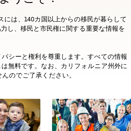
items
and
Escape
スには、140カ国以上からの移民が暮らして
to
協力し、移民と市民権に関する重要な情報を
close
the
submenu.
イバシーと権利を尊重します。すべての情報
スは無料です。なお、カリフォルニア州外に
せんのでご了承ください。