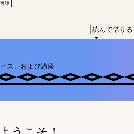
言語
Skip
Skip
Enter
to
to
in
main
main
Press
読んで借りる
keywords
content
navigation
Enter
to
activate
ソース、および講座
a
submenu,
down
arrow
to
access
the
ようこそ！