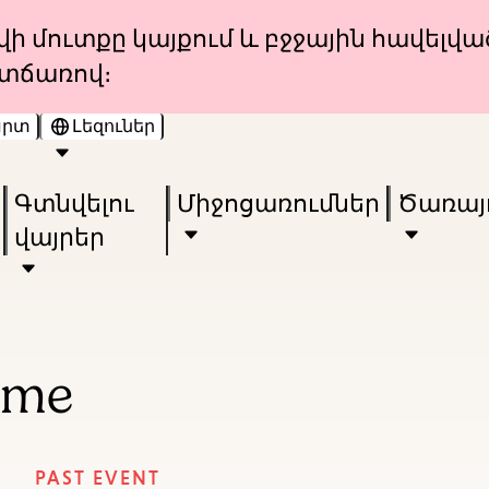
Skip
Skip
ի մուտքը կայքում և բջջային հավելվա
to
to
տճառով։
main
main
արտ
Լեզուներ
content
navigation
Enter
in
Գտնվելու
Միջոցառումներ
Ծառայո
keywords
վայրեր
ime
PAST EVENT