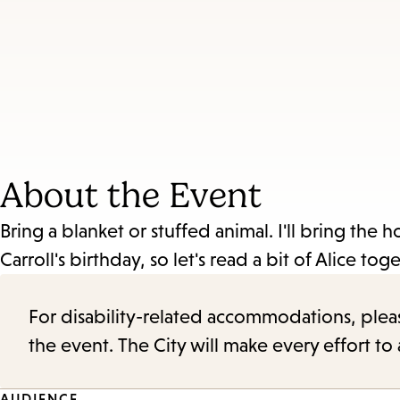
access
the
items
and
Escape
to
About the Event
close
the
Bring a blanket or stuffed animal. I'll bring the 
submenu.
Carroll's birthday, so let's read a bit of Alice tog
For disability-related accommodations, please 
the event. The City will make every effort t
AUDIENCE