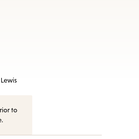
s Lewis
rior to
e.