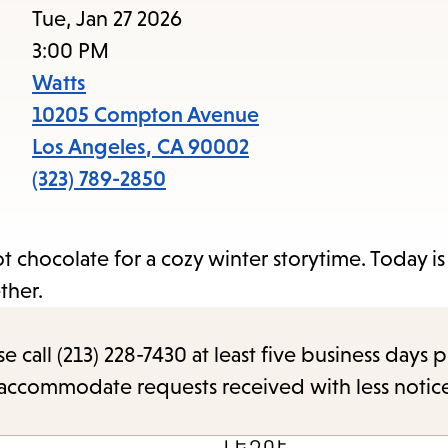
Tue, Jan 27 2026
3:00 PM
Watts
10205 Compton Avenue
Los Angeles
,
CA
90002
(323) 789-2850
hot chocolate for a cozy winter storytime. Today i
ether.
call (213) 228-7430 at least five business days p
o accommodate requests received with less notic
ԼԵԶՈՒ