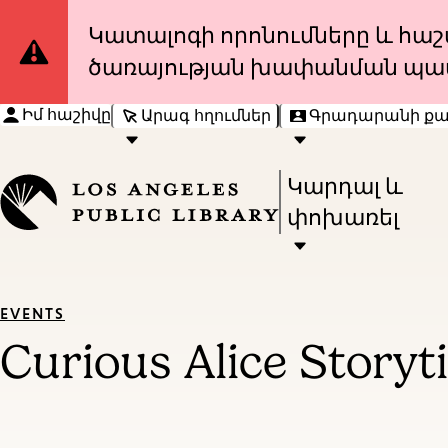
Site
Կատալոգի որոնումները և հաշվ
ծառայության խափանման պա
Notification
Իմ հաշիվը
Արագ հղումներ
Գրադարանի ք
Press
Կարդալ և
Enter
փոխառել
to
activate
a
EVENTS
submenu,
Curious Alice Storyt
down
arrow
to