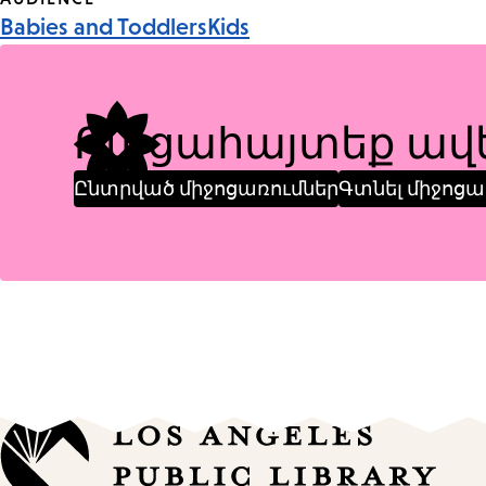
Event
Babies and Toddlers
Kids
Tags
Բացահայտեք ավե
Ընտրված միջոցառումներ
Գտնել միջոցա