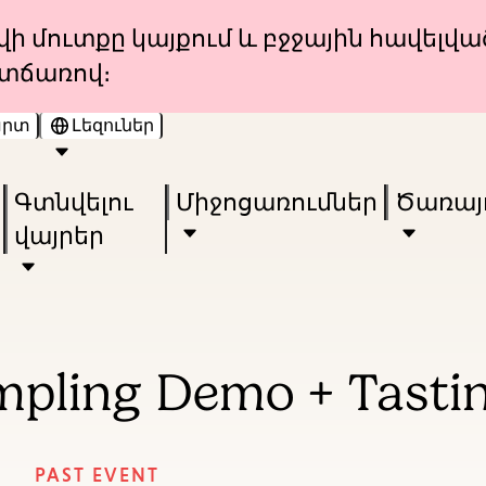
Skip
Skip
ի մուտքը կայքում և բջջային հավելվա
to
to
տճառով։
main
main
արտ
Լեզուներ
content
navigation
Enter
in
Գտնվելու
Միջոցառումներ
Ծառայո
keywords
վայրեր
mpling Demo + Tasti
PAST EVENT