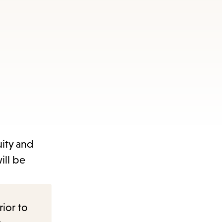
uity and
ill be
rior to