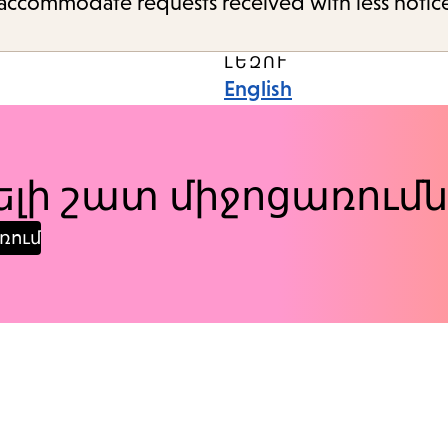
o accommodate requests received with less notic
ԼԵԶՈՒ
English
լի շատ միջոցառումն
ռում