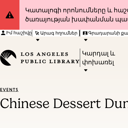
Site
Կատալոգի որոնումները և հաշվ
ծառայության խափանման պա
Notification
Իմ հաշիվը
Արագ հղումներ
Գրադարանի ք
Press
Կարդալ և
Enter
փոխառել
to
activate
a
EVENTS
submenu,
Chinese Dessert Du
down
arrow
to