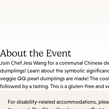
access
the
items
and
Escape
to
About the Event
close
the
Join Chef Jess Wang for a communal Chinese dess
submenu.
dumplings! Learn about the symbolic significan
veggie QQ pearl dumplings are made! The cooki
followed by a tasting. This is a gluten-free and 
For disability-related accommodations, please 