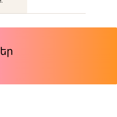
e.
եր