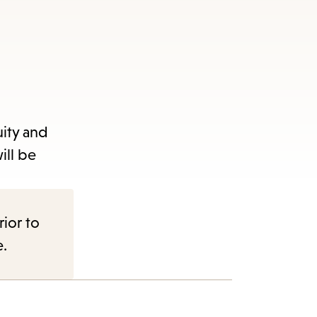
uity and
ill be
rior to
e.