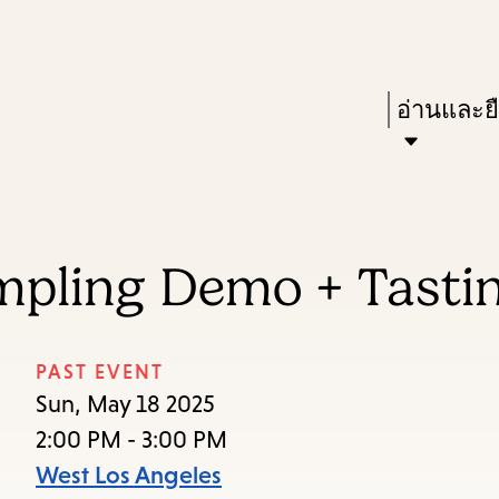
Skip
Skip
Enter
to
to
in
main
main
Press
อ่านและย
keywords
content
navigation
Enter
to
activate
a
mpling Demo + Tasti
submenu,
down
arrow
PAST EVENT
to
Sun, May 18 2025
access
2:00 PM - 3:00 PM
the
West Los Angeles