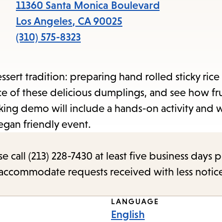
items
11360 Santa Monica Boulevard
and
Los Angeles
,
CA
90025
Escape
(310) 575-8323
to
close
ert tradition: preparing hand rolled sticky rice
the
ce of these delicious dumplings, and see how fr
submenu.
ng demo will include a hands-on activity and w
vegan friendly event.
call (213) 228-7430 at least five business days p
o accommodate requests received with less notic
LANGUAGE
English