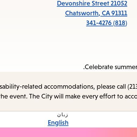
items
21052 Devonshire Street
and
Chatsworth
,
CA
91311
Escape
(818) 341-4276
to
close
the
submenu.
Celebrate summer
sability-related accommodations, please call (213
the event. The City will make every effort to ac
زبان
English