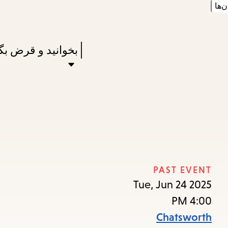
ن‌ها
Skip
Skip
Enter
to
to
in
main
main
Press
بخوانید و قرض بگ
keywords
navigation
content
Enter
to
activate
a
submenu,
down
arrow
PAST EVENT
to
Tue, Jun 24 2025
access
4:00 PM
the
Chatsworth