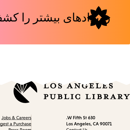
رویدادهای بیشتر را کشف
630 W Fifth St.
Contact
Jobs & Careers
Los Angeles, CA 90071
information
gest a Purchase
Press Room
Contact Us