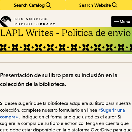
Search Catalog
Search Website
Skip
Skip
to
to
Enter
in
main
main
Menú
keywords
content
navigation
LAPL Writes - Política de envío
Presentación de su libro para su inclusión en la
colección de la biblioteca.
Si desea sugerir que la biblioteca adquiera su libro para nuestra
«Sugerir una
colección, complete nuestro formulario en línea
compra»
. Indique en el formulario que usted es el autor. Si
sugiere la compra de su libro electrónico, tenga en cuenta que
este debe estar disponible en la plataforma OverDrive para que