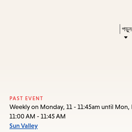
Skip
Skip
Enter
to
to
in
main
main
Pres
পড়ু
keywords
content
navigation
Ente
to
acti
a
sub
dow
arr
PAST EVENT
to
Weekly on Monday, 11 - 11:45am until Mon,
acce
11:00 AM - 11:45 AM
the
Sun Valley