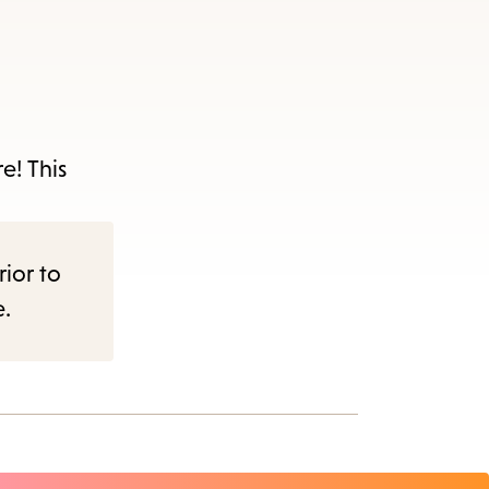
s
ape
e
e! This
menu.
rior to
e.