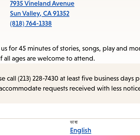
item
7935 Vineland Avenue
and
Sun Valley
,
CA
91352
Esc
(818) 764-1338
to
clos
us for 45 minutes of stories, songs, play and mor
the
of all ages are welcome to attend.
sub
call (213) 228-7430 at least five business days p
o accommodate requests received with less notic
ভাষা
English