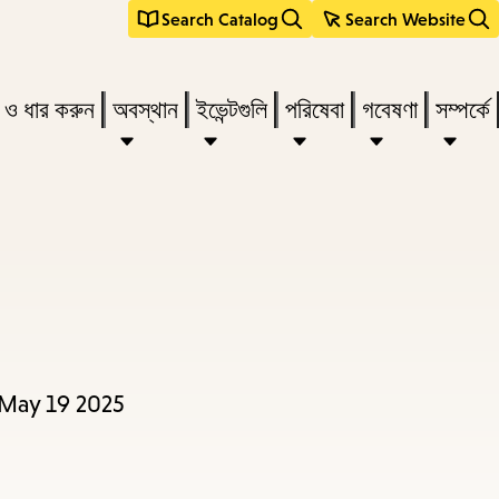
Search Catalog
Search Website
s
ন ও ধার করুন
অবস্থান
ইভেন্টগুলি
পরিষেবা
গবেষণা
সম্পর্কে
r
vate
menu,
n
ow
 May 19 2025
ss