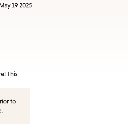
 May 19 2025
e! This
rior to
e.