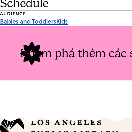
Schedule
Event
AUDIENCE
Babies and Toddlers
Kids
Tags
Khám phá thêm các 