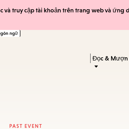
Skip
Skip
c và truy cập tài khoản trên trang web và ứng
to
to
main
main
gôn ngữ
content
navigation
Enter
in
Press
Đọc & Mượn
keywords
Enter
to
activate
a
submenu,
down
arrow
PAST EVENT