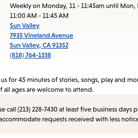
to
Weekly on Monday, 11 - 11:45am until Mon,
access
11:00 AM - 11:45 AM
the
Sun Valley
items
7935 Vineland Avenue
and
Sun Valley
,
CA
91352
Escape
(818) 764-1338
to
close
us for 45 minutes of stories, songs, play and mor
the
of all ages are welcome to attend.
submenu.
call (213) 228-7430 at least five business days p
o accommodate requests received with less notic