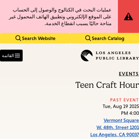
Skip
Skip
Site
عمليات البحث في الكتالوج والوصول إلى الحساب
to
to
على الموقع الإلكتروني وتطبيق الهاتف المحمول غير
main
main
Notification
متاحة حاليًا بسبب انقطاع الخدمة.
navigation
content
Search Website
Search Catalog
Enter
in
القائمة
keywords
EVENTS
Teen Craft Hour
PAST EVENT
Tue, Aug 19 2025
4:00 PM
Vermont Square
1201 W. 48th. Street
Los Angeles
,
CA
90037