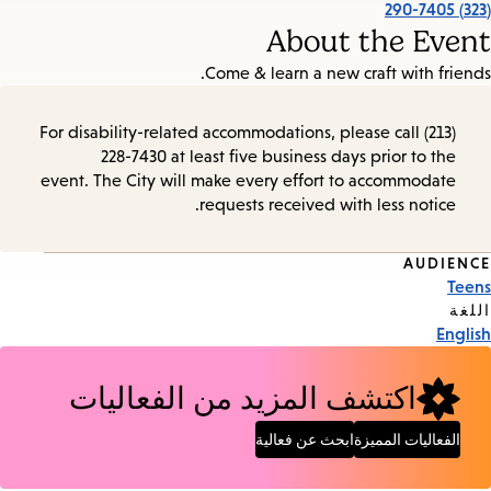
(323) 290-7405
About the Event
Come & learn a new craft with friends.
For disability-related accommodations, please call (213)
228-7430 at least five business days prior to the
event. The City will make every effort to accommodate
requests received with less notice.
AUDIENCE
Event
Teens
Tags
اللغة
English
اكتشف المزيد من الفعاليات
الفعاليات المميزة
ابحث عن فعالية