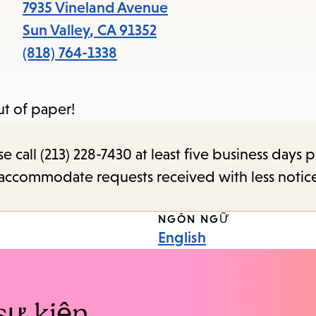
items
7935 Vineland Avenue
and
Sun Valley
,
CA
91352
Escape
(818) 764-1338
to
close
ut of paper!
the
submenu.
call (213) 228-7430 at least five business days p
o accommodate requests received with less notic
NGÔN NGỮ
English
sự kiện