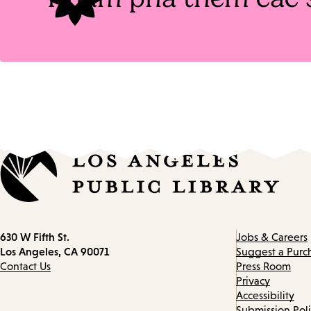
Contact
630 W Fifth St.
Jobs & Careers
information
Los Angeles, CA 90071
Suggest a Purc
Contact Us
Press Room
Privacy
Accessibility
Submission Pol