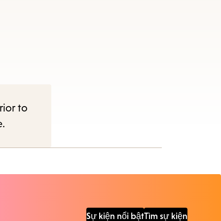
rior to
e.
Sự kiện nổi bật
Tìm sự kiện