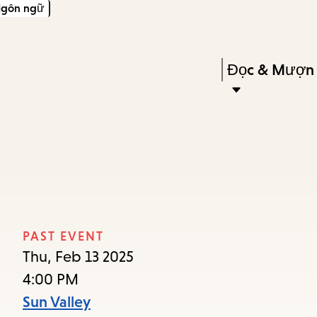
gôn ngữ
Skip
Skip
Enter
to
to
in
main
main
Press
Đọc & Mượn
keywords
content
navigation
Enter
to
activate
a
submenu,
down
arrow
PAST EVENT
to
Thu, Feb 13 2025
access
4:00 PM
the
Sun Valley