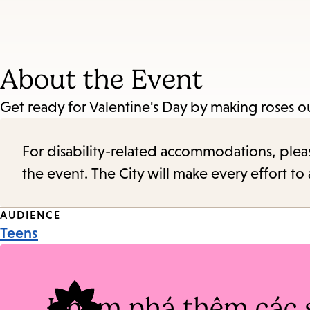
About the Event
Get ready for Valentine's Day by making roses o
For disability-related accommodations, please 
the event. The City will make every effort t
Event
AUDIENCE
Teens
Tags
Khám phá thêm các 