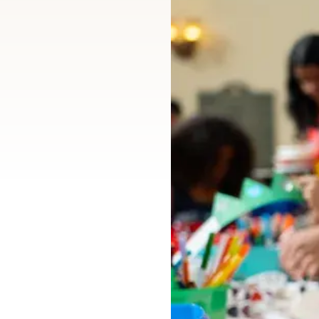
Es
subm