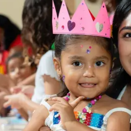
items
and
cape
to
close
the
enu.