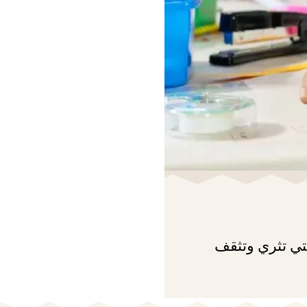
لتي تثري وتثقف