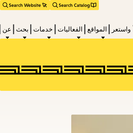
Search Website
Search Catalog
 واستعر
المواقع
الفعاليات
خدمات
بحث
عن
act
subm
d
a
a