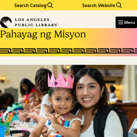
Search Catalog
Search Website
Skip
Skip
to
to
Enter
in
main
main
Menu
keywords
content
navigation
Pahayag ng Misyon