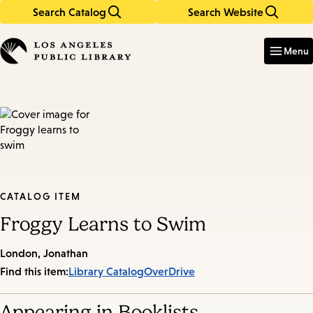
Search Catalog
Search Website
Skip
Skip
to
to
Enter
in
main
main
Menu
keywords
content
navigation
CATALOG ITEM
Froggy Learns to Swim
London, Jonathan
Find this item:
Library Catalog
OverDrive
Appearing in Booklists