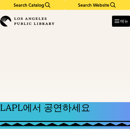
Search Catalog
Search Website
Skip
Skip
to
to
Enter
in
main
main
메뉴
keywords
content
navigation
LAPL에서 공연하세요