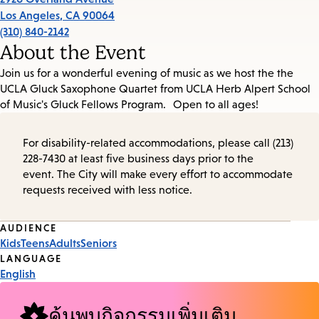
Los Angeles
,
CA
90064
(310) 840-2142
About the Event
Join us for a wonderful evening of music as we host the the
UCLA Gluck Saxophone Quartet from UCLA Herb Alpert School
of Music's Gluck Fellows Program. Open to all ages!
For disability-related accommodations, please call (213)
228-7430 at least five business days prior to the
event. The City will make every effort to accommodate
requests received with less notice.
Event
AUDIENCE
Kids
Teens
Adults
Seniors
Tags
LANGUAGE
English
ค้นพบกิจกรรมเพิ่มเติม