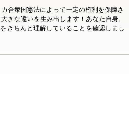
items
and
リカ合衆国憲法によって一定の権利を保障さ
Escape
、大きな違いを生み出します！あなた自身、
to
利をきちんと理解していることを確認しまし
close
the
submenu.