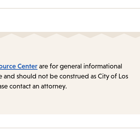
ource Center
are for general informational
e and should not be construed as City of Los
ase contact an attorney.