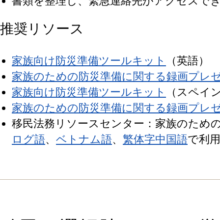
書類を整理し、緊急連絡先がアクセスで
推奨リソース
家族向け防災準備ツールキット
（英語）
家族のための防災準備に関する録画プレ
家族向け防災準備ツールキット
（スペイ
家族のための防災準備に関する録画プレ
移民法務リソースセンター：家族のため
ログ語
、
ベトナム語
、
繁体字中国語
で利