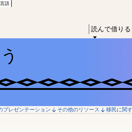
言語
Skip
Skip
Enter
to
to
in
main
main
Press
読んで借りる
keywords
content
navigation
Enter
to
ろう
activate
a
submenu,
down
arrow
to
のプレゼンテーション
その他のリソース
移民に関
access
the