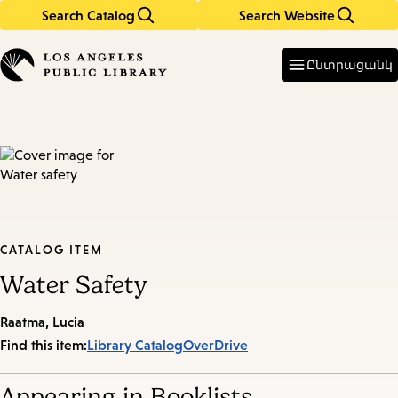
Search Catalog
Search Website
Skip
Skip
to
to
Enter
in
main
main
Ընտրացանկ
keywords
content
navigation
CATALOG ITEM
Water Safety
Raatma, Lucia
Find this item:
Library Catalog
OverDrive
Appearing in Booklists