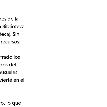
nes de la
a Biblioteca
eca). Sin
recursos:
trado los
dos del
nusuales
ierte en el
to, lo que