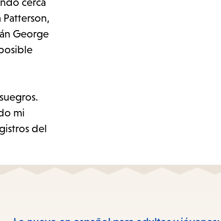
iendo cerca
 Patterson,
tán George
 posible
suegros.
ado mi
istros del