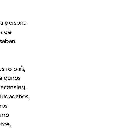
na persona
as de
usaban
stro país,
 algunos
ecenales).
ciudadanos,
ros
urro
ente,