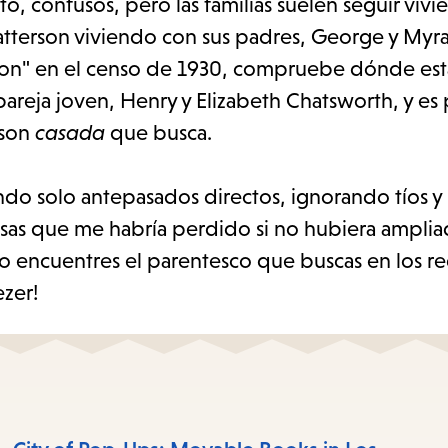
o, confusos, pero las familias suelen seguir viv
atterson viviendo con sus padres, George y Myra
rson" en el censo de 1930, compruebe dónde es
pareja joven, Henry y Elizabeth Chatsworth, y es
rson
casada
que busca.
o solo antepasados directos, ignorando tíos y 
resas que me habría perdido si no hubiera ampli
 encuentres el parentesco que buscas en los reg
ezer!