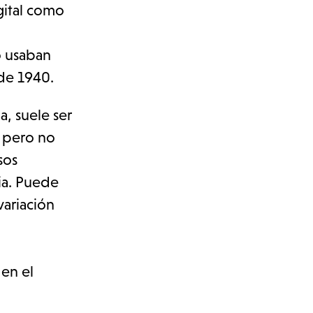
gital como
.
o usaban
 de 1940.
, suele ser
, pero no
sos
ia. Puede
variación
 en el