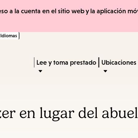
Skip
Skip
so a la cuenta en el sitio web y la aplicación 
to
to
main
main
Idiomas
content
navigation
Enter
in
Press
Lee y toma prestado
Ubicaciones
keywords
Enter
to
activate
a
er en lugar del abuel
submenu,
down
arrow