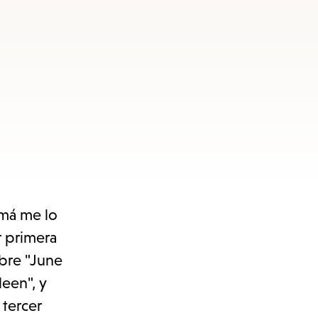
amá me lo
 primera
mbre "June
een", y
 tercer