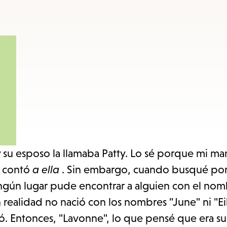
to
access
the
items
and
Escape
to
close
the
submenu.
 su esposo la llamaba Patty. Lo sé porque mi m
o contó
a ella
. Sin embargo, cuando busqué por
ningún lugar pude encontrar a alguien con el no
realidad no nació con los nombres "June" ni "Eil
ó. Entonces, "Lavonne", lo que pensé que era su