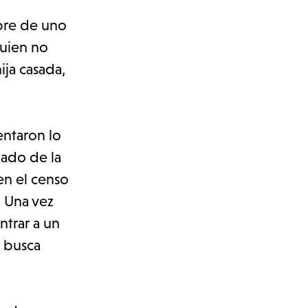
bre de uno
quien no
ija casada,
entaron lo
lado de la
en el censo
. Una vez
ntrar a un
e busca