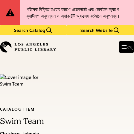
Skip
Skip
Site
পরিষেবা বিঘ্নিত হওয়ার কারণে ওয়েবসাইট এবং মোবাইল অ্যাপে
to
to
ক্যাটালগ অনুসন্ধান ও অ্যাকাউন্ট অ্যাক্সেস বর্তমানে অনুপলব্ধ।
main
main
Notification
content
navigation
Search Catalog
Search Website
Enter
in
মেনু
keywords
CATALOG ITEM
Swim Team
Christmas, Johnnie