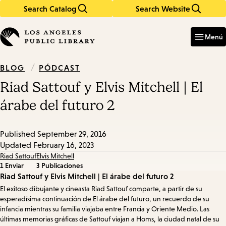
Search Catalog
Search Website
Skip
Skip
to
to
Enter
in
main
main
Menú
keywords
content
navigation
/
PÓDCAST
BLOG
Riad Sattouf y Elvis Mitchell | El
árabe del futuro 2
Published
September 29, 2016
Updated
February 16, 2023
Riad Sattouf
Elvis Mitchell
1 Enviar
3 Publicaciones
Episode
Riad Sattouf y Elvis Mitchell | El árabe del futuro 2
El exitoso dibujante y cineasta Riad Sattouf comparte, a partir de su
Details
esperadísima continuación de El árabe del futuro, un recuerdo de su
infancia mientras su familia viajaba entre Francia y Oriente Medio. Las
últimas memorias gráficas de Sattouf viajan a Homs, la ciudad natal de su