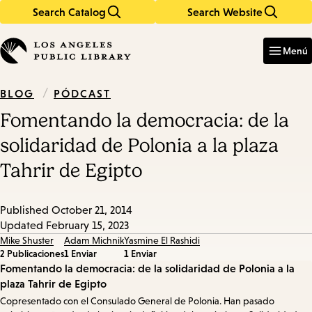
Search Catalog
Search Website
Skip
Skip
to
to
Enter
in
main
main
Menú
keywords
content
navigation
/
PÓDCAST
BLOG
Fomentando la democracia: de la
solidaridad de Polonia a la plaza
Tahrir de Egipto
Published
October 21, 2014
Updated
February 15, 2023
Mike Shuster
Adam Michnik
Yasmine El Rashidi
2 Publicaciones
1 Enviar
1 Enviar
Episode
Fomentando la democracia: de la solidaridad de Polonia a la
plaza Tahrir de Egipto
Details
Copresentado con el Consulado General de Polonia. Han pasado