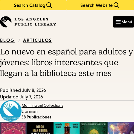
Search Catalog
Search Website
Skip
Skip
to
to
Enter
in
main
main
Menú
keywords
content
navigation
/
ARTÍCULOS
BLOG
Lo nuevo en español para adultos y
jóvenes: libros interesantes que
llegan a la biblioteca este mes
Published
July 8, 2026
Updated
July 7, 2026
Multilingual Collections
Librarian
38 Publicaciones